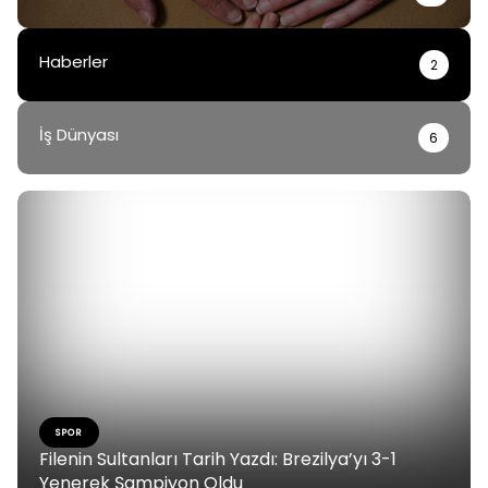
Haberler
2
İş Dünyası
6
SPOR
Filenin Sultanları Tarih Yazdı: Brezilya’yı 3-1
Yenerek Şampiyon Oldu