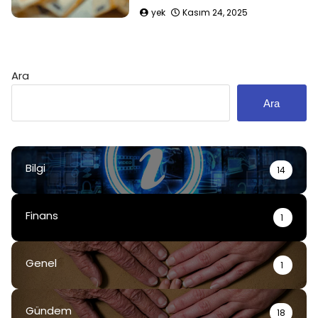
yek
Kasım 24, 2025
Ara
Ara
Bilgi
14
Finans
1
Genel
1
Gündem
18