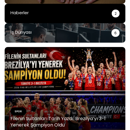
Haberler
2
İş Dünyası
6
SPOR
Filenin Sultanları Tarih Yazdı: Brezilya’yı 3-1
Yenerek Şampiyon Oldu