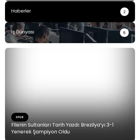
Haberler
2
İş Dünyası
6
SPOR
Filenin Sultanları Tarih Yazdı: Brezilya’yı 3-1
Yenerek Şampiyon Oldu